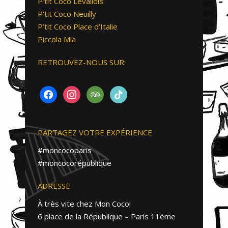
P’tit Coco Levallois
P’tit Coco Neuilly
P’tit Coco Place d’Italie
Piccola Mia
RETROUVEZ-NOUS SUR:
FACEBOOK
INSTAGRAM
TRIPADVISOR
TIKTOK
PARTAGEZ VOTRE EXPÉRIENCE
#moncocoparis
#moncocorépublique
ADRESSE
À très vite chez Mon Coco!
6 place de la République – Paris 11ème