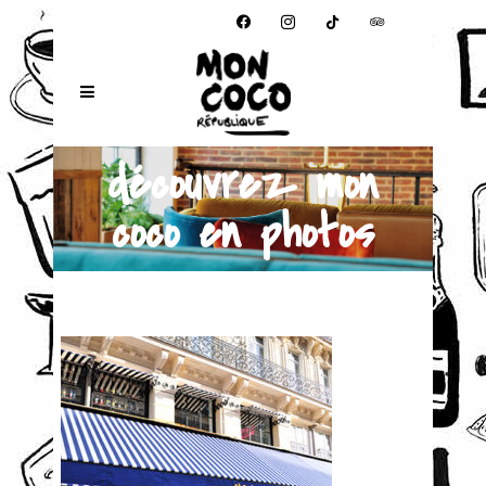
FACEBOOK
INSTAGRAM
TIKTOK
TRIPADVISOR
découvrez mon
coco en photos